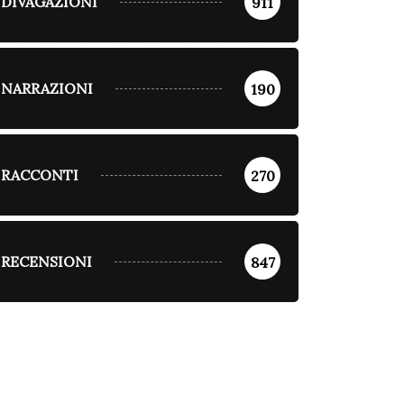
DIVAGAZIONI
911
NARRAZIONI
190
RACCONTI
270
RECENSIONI
847