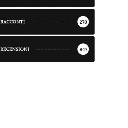
RACCONTI
270
RECENSIONI
847