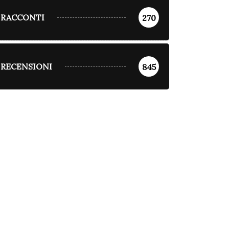
RACCONTI
270
RECENSIONI
845