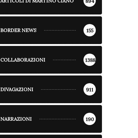
ARTICOLI DI MARTINO CIANO
894
BORDER NEWS
155
COLLABORAZIONI
1388
DIVAGAZIONI
911
NARRAZIONI
190