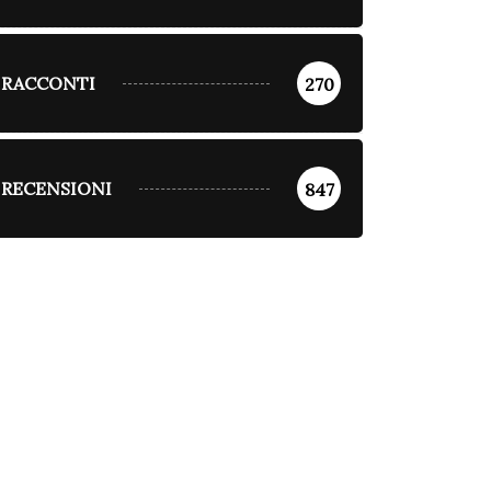
RACCONTI
270
RECENSIONI
847