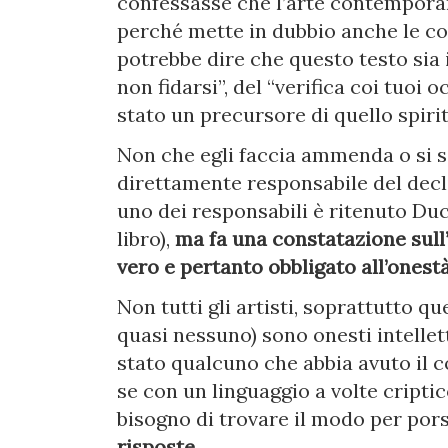
confessasse che l’arte contemporan
perché mette in dubbio anche le con
potrebbe dire che questo testo sia i
non fidarsi”, del “verifica coi tuoi o
stato un precursore di quello spiri
Non che egli faccia ammenda o si s
direttamente responsabile del decl
uno dei responsabili è ritenuto Duc
libro),
ma fa una constatazione sull’a
vero e pertanto obbligato all’onestà
Non tutti gli artisti, soprattutto q
quasi nessuno) sono onesti intellet
stato qualcuno che abbia avuto il 
se con un linguaggio a volte criptic
bisogno di trovare il modo per po
risposte.