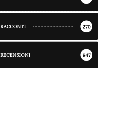
RACCONTI
270
RECENSIONI
847