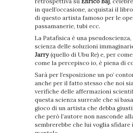
retrospettiva su
Enrico Baj
, celebr
in quell’occasione, acquistai il libr
di questo artista famoso per le ope
passamanerie, tubi ecc.
La Patafisica è una pseudoscienza, c
scienza delle soluzioni immaginarie
Jarry
(quello di Ubu Re) e, per come
come la percepisco io, è piena di c
Sarà per l’esposizione un po’ conto
anche per il fatto stesso che noi s
verifiche delle affermazioni scienti
questa scienza surreale che si basa
gioco di un artista che debba giust
che però l’autore non nasconde alla
sembrerebbe che lui voglia sfidare il
mentale.