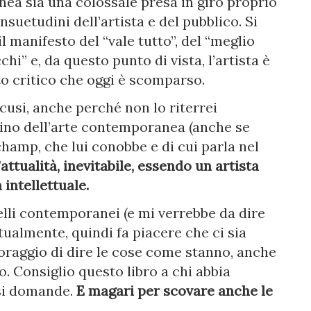
ea sia una colossale presa in giro proprio
suetudini dell’artista e del pubblico. Si
l manifesto del “vale tutto”, del “meglio
cchi” e, da questo punto di vista, l’artista è
to critico che oggi è scomparso.
cusi, anche perché non lo riterrei
ino dell’arte contemporanea (anche se
hamp, che lui conobbe e di cui parla nel
ttualità, inevitabile, essendo un artista
 intellettuale.
uelli contemporanei (e mi verrebbe da dire
tualmente, quindi fa piacere che ci sia
coraggio di dire le cose come stanno, anche
o. Consiglio questo libro a chi abbia
rsi domande.
E magari per scovare anche le