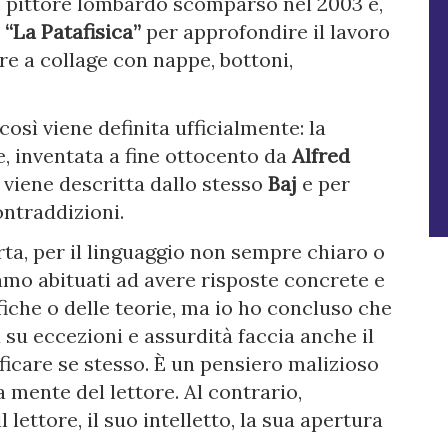
e pittore lombardo scomparso nel 2003 e,
o
“La Patafisica”
per approfondire il lavoro
re a collage con nappe, bottoni,
osì viene definita ufficialmente: la
, inventata a fine ottocento da
Alfred
 viene descritta dallo stesso
Baj
e per
ontraddizioni.
rta, per il linguaggio non sempre chiaro o
iamo abituati ad avere risposte concrete e
fiche o delle teorie, ma io ho concluso che
 su eccezioni e assurdità faccia anche il
ificare se stesso. È un pensiero malizioso
 mente del lettore. Al contrario,
 lettore, il suo intelletto, la sua apertura