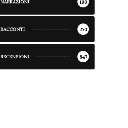
NARRAZIONI
190
RACCONTI
270
RECENSIONI
847