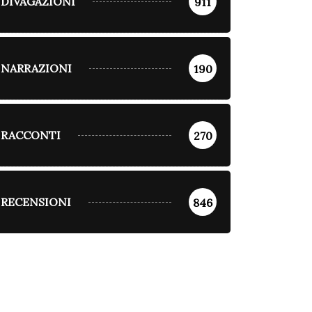
DIVAGAZIONI
911
NARRAZIONI
190
RACCONTI
270
RECENSIONI
846