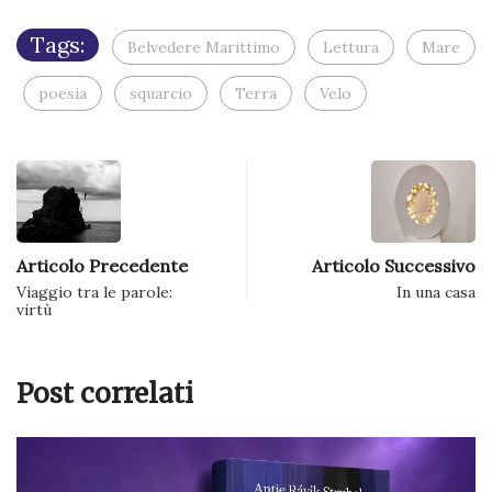
nuova
finestra)
Tags:
Belvedere Marittimo
Lettura
Mare
poesia
squarcio
Terra
Velo
Articolo Precedente
Articolo Successivo
Viaggio tra le parole:
In una casa
virtù
Post correlati