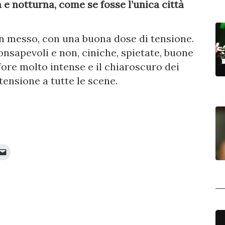
a e notturna, come se fosse l’unica città
 ben messo, con una buona dose di tensione.
onsapevoli e non, ciniche, spietate, buone
fore molto intense e il chiaroscuro dei
ensione a tutte le scene.
Fai
clic
per
inviare
e
ividere
un
link
it
a
un
e
amico
via
e-
va
mail