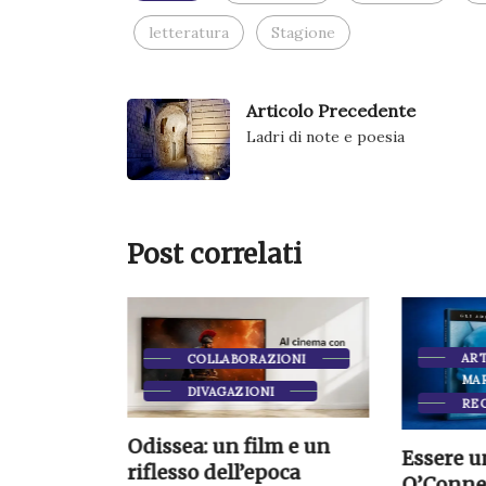
letteratura
Stagione
Articolo Precedente
Ladri di note e poesia
Post correlati
ARTICOL
COLLABORAZIONI
MARTIN
DIVAGAZIONI
RECENS
o
Odissea: un film e un
Essere una 
riflesso dell’epoca
O’Connell e