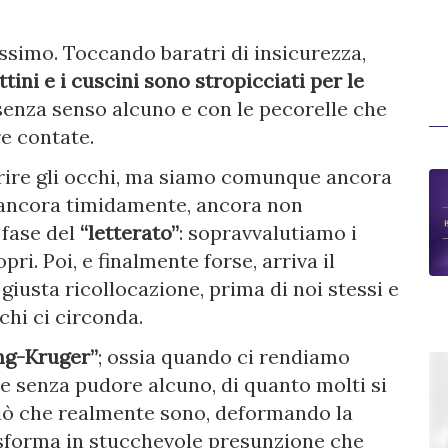
issimo. Toccando baratri di insicurezza,
ini e i cuscini sono stropicciati per le
i senza senso alcuno e con le pecorelle che
e contate.
rire gli occhi, ma siamo comunque ancora
, ancora timidamente, ancora non
 fase del
“letterato”
: sopravvalutiamo i
pri. Poi, e finalmente forse, arriva il
a giusta ricollocazione, prima di noi stessi e
chi ci circonda.
ng-Kruger”
; ossia quando ci rendiamo
 e senza pudore alcuno, di quanto molti si
 ciò che realmente sono, deformando la
asforma in stucchevole presunzione che