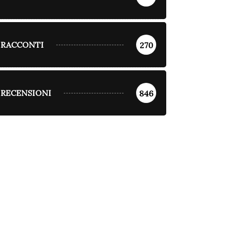
glio 23, 2026
RACCONTI
270
RECENSIONI
846