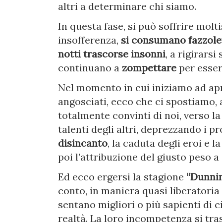
altri a determinare chi siamo.
In questa fase, si può soffrire molt
insofferenza,
si consumano fazzolett
notti trascorse insonni
, a rigirars
continuano a
zompettare
per esser
Nel momento in cui iniziamo ad ap
angosciati, ecco che ci spostiamo
totalmente convinti di noi, verso la
talenti degli altri, deprezzando i pro
disincanto
, la caduta degli eroi e l
poi l’attribuzione del giusto peso a 
Ed ecco ergersi la stagione
“Dunni
conto, in maniera quasi liberatoria
sentano migliori o più sapienti di
realtà. La loro incompetenza si tr