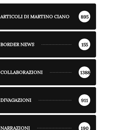
ARTICOLI DI MARTINO CIANO
895
BORDER NEWS
155
COLLABORAZIONI
1388
COLLABORAZIONI
DIVAGAZIONI
911
DIVAGAZIONI
ea: un film e un
sso dell’epoca
NARRAZIONI
190