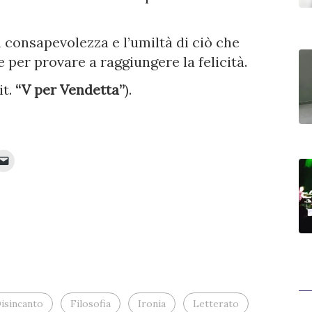
 consapevolezza e l’umiltà di ciò che
 per provare a raggiungere la felicità.
it.
“V per Vendetta”
).
Fai
clic
per
inviare
e
ividere
un
link
it
a
un
e
amico
via
e-
va
mail
stra)
(Si
apre
in
una
isincanto
nuova
Filosofia
Ironia
Letterato