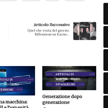
finestra)
Articolo Successivo
Quel che resta del giorno.
Riflessioni su Kazuo…
ARTICOLI DI
MARTINO CIANO
I DI
O CIANO
DIVAGAZIONI
IONI
Generazione dopo
Odiss
macchina:
generazione
rifle
 l’umanità