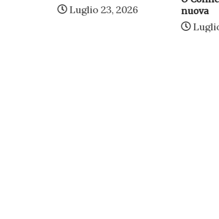
6
Luglio 23, 2026
nuova
Luglio 27