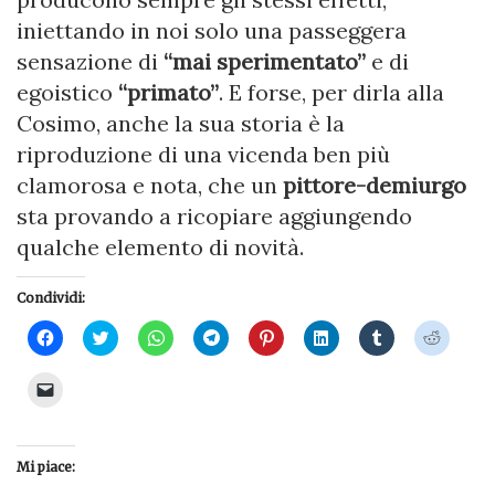
iniettando in noi solo una passeggera
sensazione di
“mai sperimentato”
e di
egoistico
“primato”
. E forse, per dirla alla
Cosimo, anche la sua storia è la
riproduzione di una vicenda ben più
clamorosa e nota, che un
pittore-demiurgo
sta provando a ricopiare aggiungendo
qualche elemento di novità.
Condividi:
Fai
Fai
Fai
Fai
Fai
Fai
Fai
Fai
clic
clic
clic
clic
clic
clic
clic
clic
per
qui
per
per
qui
qui
qui
qui
condividere
per
condividere
condividere
per
per
per
per
Fai
su
condividere
su
su
condividere
condividere
condividere
condivi
clic
Facebook
su
WhatsApp
Telegram
su
su
su
su
per
(Si
Twitter
(Si
(Si
Pinterest
LinkedIn
Tumblr
Reddit
inviare
apre
(Si
apre
apre
(Si
(Si
(Si
(Si
un
in
apre
in
in
apre
apre
apre
apre
link
una
in
una
una
in
in
in
in
Mi piace:
a
nuova
una
nuova
nuova
una
una
una
una
un
finestra)
nuova
finestra)
finestra)
nuova
nuova
nuova
nuova