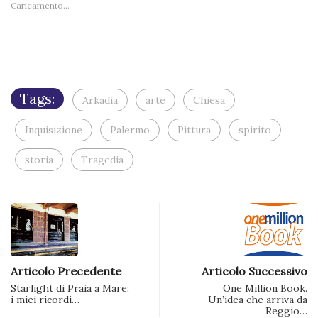
amico
Caricamento...
finestra)
finestra)
finestra)
finestra)
finestra
via
e-
mail
(Si
apre
in
una
nuova
finestra)
Tags:
Arkadia
arte
Chiesa
Inquisizione
Palermo
Pittura
spirito
storia
Tragedia
Articolo Precedente
Articolo Successivo
Starlight di Praia a Mare:
One Million Book.
i miei ricordi…
Un’idea che arriva da
Reggio…