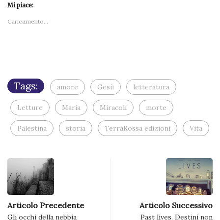
link
una
in
una
una
in
in
in
in
Mi piace:
a
nuova
una
nuova
nuova
una
una
una
una
un
finestra)
nuova
finestra)
finestra)
nuova
nuova
nuova
nuova
amico
Caricamento...
finestra)
finestra)
finestra)
finestra)
finestra
via
e-
mail
(Si
apre
in
una
nuova
finestra)
Tags:
amore
Gesù
letteratura
Letture
Maria
Miracoli
morte
Palestina
storia
TerraRossa edizioni
Vita
Articolo Precedente
Articolo Successivo
Gli occhi della nebbia
Past lives. Destini non