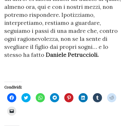
almeno ora, qui e con i nostri mezzi, non
potremo rispondere. Ipotizziamo,
interpretiamo, restiamo a guardare,
seguiamo i passi di una madre che, contro
ogni ragionevolezza, non se la sente di
svegliare il figlio dai propri sogni… e lo
stesso ha fatto
Daniele Petruccioli.
Condividi:
Fai
Fai
Fai
Fai
Fai
Fai
Fai
Fai
clic
clic
clic
clic
clic
clic
clic
clic
per
qui
per
per
qui
qui
qui
qui
condividere
per
condividere
condividere
per
per
per
per
Fai
su
condividere
su
su
condividere
condividere
condividere
condivi
clic
Facebook
su
WhatsApp
Telegram
su
su
su
su
per
(Si
Twitter
(Si
(Si
Pinterest
LinkedIn
Tumblr
Reddit
inviare
apre
(Si
apre
apre
(Si
(Si
(Si
(Si
un
in
apre
in
in
apre
apre
apre
apre