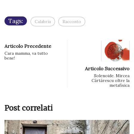
apre
in
una
nuova
finestra)
Tags:
Calabria
Racconto
Articolo Precedente
Cara mamma, va tutto
bene!
Articolo Successivo
Solenoide. Mircea
Cărtărescu oltre la
metafisica
Post correlati