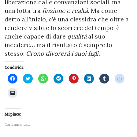
liberazione dalle convenzioni sociali, ma
una lotta tra
finzione e realtà.
Ma come
detto all’inizio, c’è una clessidra che oltre a
rendere visibile lo scorrere del tempo, è
anche capace di dare
qualità
al suo
incedere… ma il risultato è sempre lo
stesso:
Crono divorerà i suoi figli.
Condividi:
Fai
Fai
Fai
Fai
Fai
Fai
Fai
Fai
clic
clic
clic
clic
clic
clic
clic
clic
per
qui
per
per
qui
qui
qui
qui
condividere
per
condividere
condividere
per
per
per
per
Fai
su
condividere
su
su
condividere
condividere
condividere
condivi
clic
Facebook
su
WhatsApp
Telegram
su
su
su
su
per
(Si
Twitter
(Si
(Si
Pinterest
LinkedIn
Tumblr
Reddit
inviare
apre
(Si
apre
apre
(Si
(Si
(Si
(Si
un
in
apre
in
in
apre
apre
apre
apre
link
una
in
una
una
in
in
in
in
Mi piace:
a
nuova
una
nuova
nuova
una
una
una
una
un
finestra)
nuova
finestra)
finestra)
nuova
nuova
nuova
nuova
amico
Caricamento...
finestra)
finestra)
finestra)
finestra)
finestra
via
e-
mail