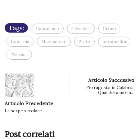
(Si
apre
in
una
nuova
finestra)
Tags:
Capodanno
Clessidra
Crono
Ipocrisia
Mezzanotte
Pasto
personalità
Toscana
Articolo Successivo
Ferragosto in Calabria.
Qualche anno fa…
Articolo Precedente
La serpe secolare
Post correlati