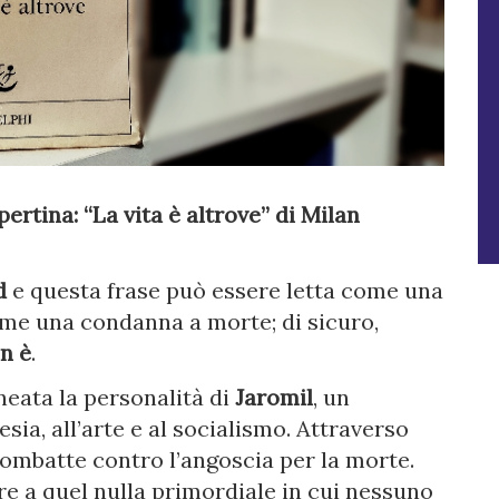
ertina: “La vita è altrove” di Milan
d
e questa frase può essere letta come una
me una condanna a morte; di sicuro,
on è
.
eata la personalità di
Jaromil
, un
sia, all’arte e al socialismo. Attraverso
combatte contro l’angoscia per la morte.
are a quel nulla primordiale in cui nessuno