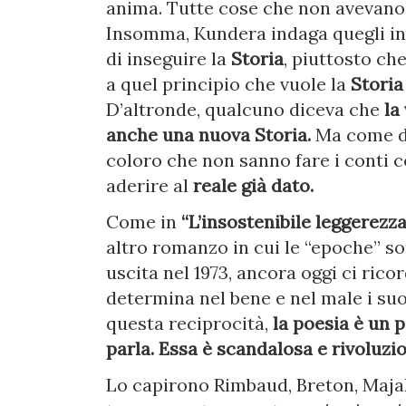
anima. Tutte cose che non avevano d
Insomma, Kundera indaga quegli int
di inseguire la
Storia
, piuttosto ch
a quel principio che vuole la
Storia
D’altronde, qualcuno diceva che
la
anche una nuova Storia.
Ma come de
coloro che non sanno fare i conti co
aderire al
reale già dato.
Come in
“L’insostenibile leggerezza
altro romanzo in cui le “epoche” so
uscita nel 1973, ancora oggi ci rico
determina nel bene e nel male i suoi
questa reciprocità,
la poesia è un 
parla. Essa è scandalosa e rivoluzio
Lo capirono Rimbaud, Breton, Majak