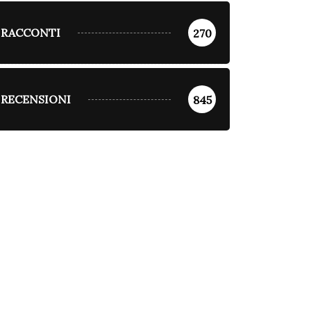
RACCONTI
270
RECENSIONI
845