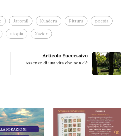
una
nuova
finestra)
e
Jaromil
Kundera
Pittura
poesia
utopia
Xavier
Articolo Successivo
Assenze di una vita che non c’è
LLABORAZIONI