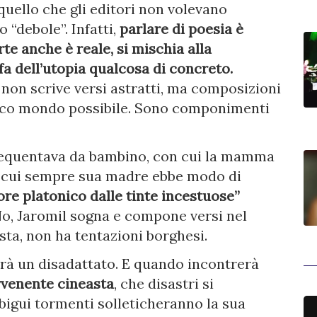
 quello che gli editori non volevano
 “debole”. Infatti,
parlare di poesia è
rte anche è reale, si mischia alla
fa dell’utopia qualcosa di concreto.
 non scrive versi astratti, ma composizioni
unico mondo possibile. Sono componimenti
frequentava da bambino, con cui la mamma
on cui sempre sua madre ebbe modo di
re platonico dalle tinte incestuose”
. No, Jaromil sogna e compone versi nel
sta, non ha tentazioni borghesi.
erà un disadattato. E quando incontrerà
vvenente cineasta
, che disastri si
igui tormenti solleticheranno la sua