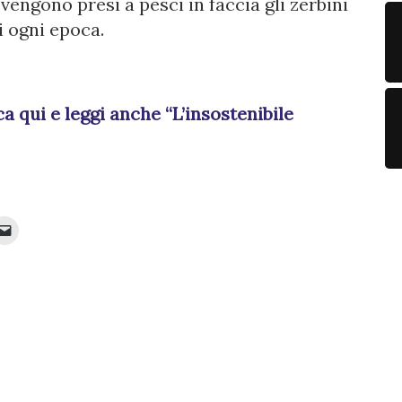
vengono presi a pesci in faccia gli zerbini
i ogni epoca.
ca qui e leggi anche “L’insostenibile
Fai
clic
per
inviare
e
ividere
un
link
it
a
un
e
amico
via
e-
va
mail
stra)
(Si
apre
in