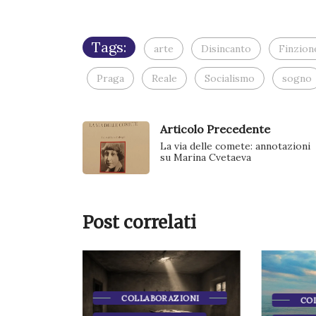
Tags:
arte
Disincanto
Finzion
Praga
Reale
Socialismo
sogno
Articolo Precedente
La via delle comete: annotazioni
su Marina Cvetaeva
Post correlati
COLLABORAZIONI
CO