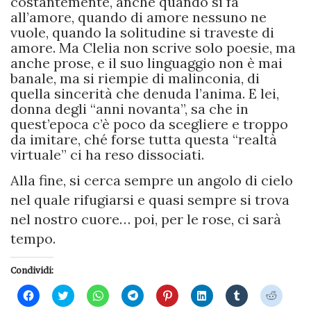
costantemente, anche quando si fa
all’amore, quando di amore nessuno ne
vuole, quando la solitudine si traveste di
amore. Ma Clelia non scrive solo poesie, ma
anche prose, e il suo linguaggio non è mai
banale, ma si riempie di malinconia, di
quella sincerità che denuda l’anima. E lei,
donna degli “anni novanta”, sa che in
quest’epoca c’è poco da scegliere e troppo
da imitare, ché forse tutta questa “realtà
virtuale” ci ha reso dissociati.
Alla fine, si cerca sempre un angolo di cielo
nel quale rifugiarsi e quasi sempre si trova
nel nostro cuore… poi, per le rose, ci sarà
tempo.
Condividi:
Fai
Fai
Fai
Fai
Fai
Fai
Fai
Fai
clic
clic
clic
clic
clic
clic
clic
clic