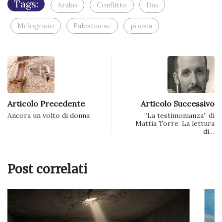
Tags:
Arabo
Conflitto
Dio
Melograno
Palestinese
poesia
Articolo Precedente
Articolo Successivo
Ancora un volto di donna
“La testimonianza” di
Mattia Torre. La lettura
di…
Post correlati