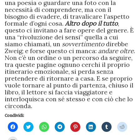
una poesia o guardare una foto con la
necessità di comprendere, ma con il
bisogno di evadere, di travalicare l’aspetto
formale d’ogni cosa.
Altro dopo il tutto
,
questo ci invitano a fare opere del genere. È
una “rivoluzione dei sensi” quella a cui
siamo chiamati, un
sovvertimento
direbbe
Zweig; e forse questo ci manca:
andare oltre
.
Non c’è un ordine o un percorso da seguire,
tra queste pagine ognuno cerchi il proprio
itinerario emozionale, si perda senza
pretendere di ritornare a casa. E se proprio
vuole tornare al punto di partenza, chiuso il
libro, il lettore si faccia viaggiatore e
interloquisca con sé stesso e con ciò che lo
circonda.
Condividi:
Fai
Fai
Fai
Fai
Fai
Fai
Fai
Fai
clic
clic
clic
clic
clic
clic
clic
clic
per
qui
per
per
qui
qui
qui
qui
condividere
per
condividere
condividere
per
per
per
per