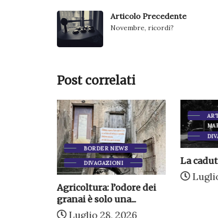
Articolo Precedente
Novembre, ricordi?
Post correlati
ART
MA
DIV
BORDER NEWS
La cadut
DIVAGAZIONI
WS
Luglio
Agricoltura: l’odore dei
eprima
granai è solo una...
 Salvatore
Luglio 28, 2026