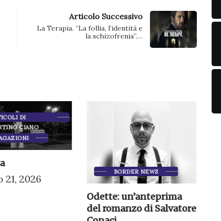
Articolo Successivo
La Terapia. “La follia, l’identità e
la schizofrenia”.…
ICOLI DI
RTINO CIANO
AGAZIONI
a
BORDER NEWS
 21, 2026
Ag
Odette: un’anteprima
gr
del romanzo di Salvatore
Conaci