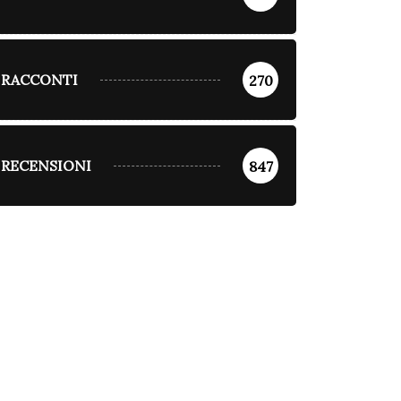
RACCONTI
270
RECENSIONI
847
ARTICOLI DI
MARTINO CIANO
DIVAGAZIONI
BORDER NEWS
La caduta
DIVAGAZIONI
Luglio 21, 2026
ricoltura: l’odore dei
anai è solo una...
Luglio 28, 2026