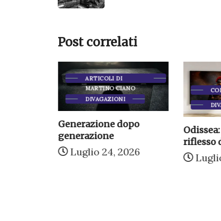
Post correlati
ARTICOLI DI
MARTINO CIANO
CO
ANO
DIVAGAZIONI
DIV
Generazione dopo
Odissea:
china:
generazione
riflesso 
umanità
Luglio 24, 2026
Lugli
026