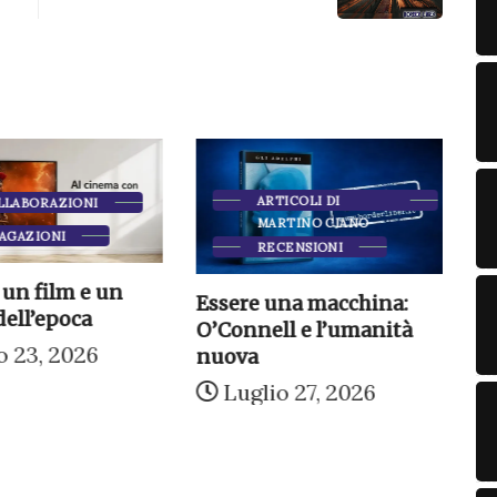
ARTICOLI DI
LLABORAZIONI
MARTINO CIANO
AGAZIONI
RECENSIONI
G
 un film e un
Essere una macchina:
g
dell’epoca
O’Connell e l’umanità
o 23, 2026
nuova
Luglio 27, 2026