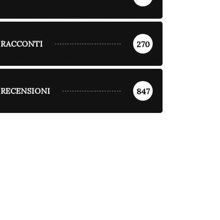
RACCONTI
270
RECENSIONI
847