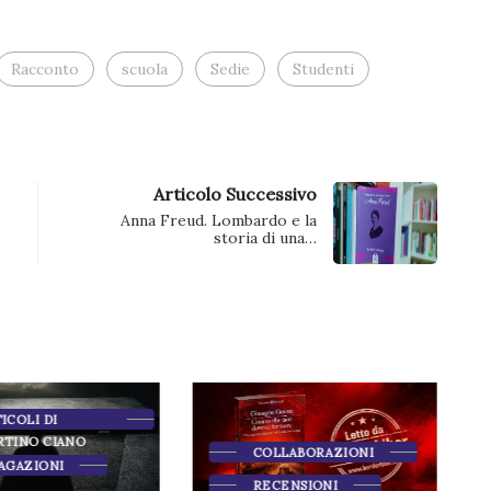
nuova
finestra)
Racconto
scuola
Sedie
Studenti
Articolo Successivo
Anna Freud. Lombardo e la
storia di una…
ARTICOLI DI
MARTINO CIANO
COLLABORAZIONI
DIVAGAZIONI
RECENSIONI