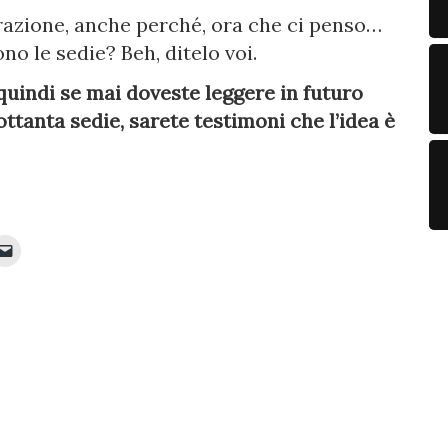
razione, anche perché, ora che ci penso…
no le sedie? Beh, ditelo voi.
, quindi se mai doveste leggere in futuro
ttanta sedie, sarete testimoni che l’idea è
Fai
clic
per
inviare
e
ividere
un
link
it
a
un
e
amico
via
e-
va
mail
stra)
(Si
apre
in
una