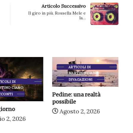
Articolo Successivo
Il giro in più. Rossella Mele e
la…
ARTICOLI DI
MARTINO CIANO
DIVAGAZIONI
ICOLI DI
RTINO CIANO
Pedine: una realtà
CCONTI
possibile
giorno
In
Agosto 2, 2026
s
o 2, 2026