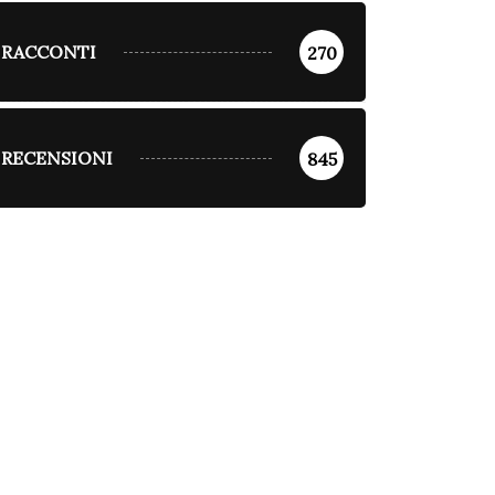
RACCONTI
270
RECENSIONI
845