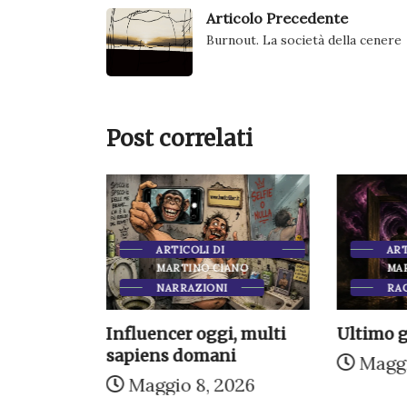
Articolo Precedente
Burnout. La società della cenere
Post correlati
ANO
ARTICOLI DI
ART
MARTINO CIANO
MA
ltà
NARRAZIONI
RA
Influencer oggi, multi
Ultimo 
026
sapiens domani
Maggi
Maggio 8, 2026