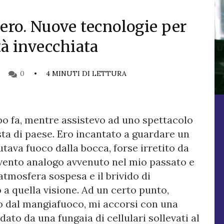
ero. Nuove tecnologie per
tà invecchiata
0
4 MINUTI DI LETTURA
o fa, mentre assistevo ad uno spettacolo
esta di paese. Ero incantato a guardare un
ava fuoco dalla bocca, forse irretito da
vento analogo avvenuto nel mio passato e
tmosfera sospesa e il brivido di
 a quella visione. Ad un certo punto,
o dal mangiafuoco, mi accorsi con una
ato da una fungaia di cellulari sollevati al