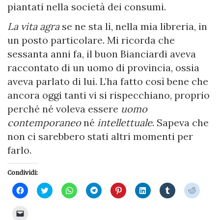
piantati nella società dei consumi.
La vita agra
se ne sta lì, nella mia libreria, in
un posto particolare. Mi ricorda che
sessanta anni fa, il buon Bianciardi aveva
raccontato di un uomo di provincia, ossia
aveva parlato di lui. L’ha fatto così bene che
ancora oggi tanti vi si rispecchiano, proprio
perché né voleva essere
uomo
contemporaneo
né
intellettuale
. Sapeva che
non ci sarebbero stati altri momenti per
farlo.
Condividi:
Fai
Fai
Fai
Fai
Fai
Fai
Fai
Fai
clic
clic
clic
clic
clic
clic
clic
clic
per
qui
per
per
qui
qui
qui
qui
condividere
per
condividere
condividere
per
per
per
per
Fai
su
condividere
su
su
condividere
condividere
condividere
condivi
clic