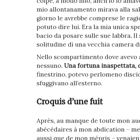
colpe, a modo mio, anch’io lo amav
mio allontanamento mirava alla sal
giorno le avrebbe comprese le ragi
potuto dire lui. Era la mia unica sp
bacio da posare sulle sue labbra. Il 
solitudine di una vecchia camera di
Nello scompartimento dove avevo a
nessuno.
Una fortuna inaspettata, d
finestrino, potevo perlomeno discio
sfuggivano all’esterno.
Croquis d’une fuit
Après, au manque de toute mon aud
abécédaires à mon abdication – me
aussi que de mon mépris – venaient