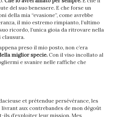
o.
Che lo avrei amato per sempre.
E che il
ute del suo benessere. E che forse un
oni della mia “evasione”, come avrebbe
eranza, il mio estremo rimpianto, l’ultimo
suo ricordo, l’unica gioia da ritrovare nella
 clausura.
ppena preso il mio posto, non c’era
ella miglior specie.
Con il viso incollato al
gliermi e svanire nelle raffiche che
acieuse et prétendue persévérance, les
 livrant aux contrebandes de mon dégoût
-ils d’exploiter leur mission. Mes