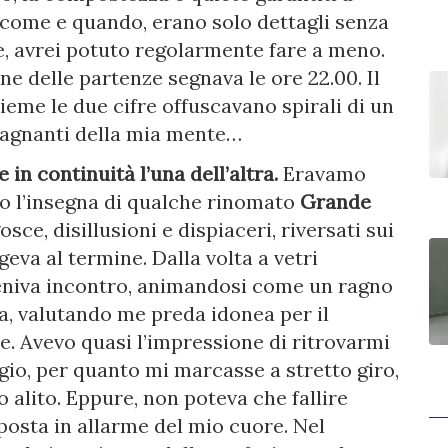
, come e quando, erano solo dettagli senza
te, avrei potuto regolarmente fare a meno.
one delle partenze segnava le ore 22.00. Il
ieme le due cifre offuscavano spirali di un
tagnanti della mia mente…
 in continuità l’una dell’altra.
Eravamo
to l’insegna di qualche rinomato
Grande
sce, disillusioni e dispiaceri, riversati sui
geva al termine. Dalla volta a vetri
 veniva incontro, animandosi come un ragno
a, valutando me preda idonea per il
e. Avevo quasi l’impressione di ritrovarmi
io, per quanto mi marcasse a stretto giro,
 alito. Eppure, non poteva che fallire
à posta in allarme del mio cuore. Nel