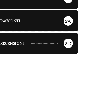
RACCONTI
270
RECENSIONI
847