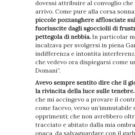
dovessi attribuire al convoglio che
arrivo. Come pure alla corsa sonn
piccole pozzanghere afflosciate su
fuoriuscite dagli sgocciolii di frust
pettegola di nebbia.
In particolar m
incalzava per svolgersi in piena Ga
indifferenza e intontita interferenz
che vedevo ora dispiegarsi come un
Domani”.
Avevo sempre sentito dire che il gi
la rivincita della luce sulle tenebre.
che mi accingevo a provare il cont
come facevo, verso un’immutabile s
opprimenti; che non avrebbero oltr
tracciato e abitato dalla mia ombr
opaca, da salvaguardare con il garb