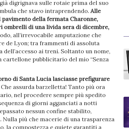
 già digrignava sulle rotaie prima del suo
ambula che stavo intraprendendo.
Alle
l pavimento della fermata Charonne,
ri ombrelli di una livida sera di dicembre,
odo, all’irrevocabile amputazione che
re de Lyon; tra frammenti di assoluta
a dell’accesso ai treni. Soltanto un nome,
 cartellone pubblicitario del mio “Senza
orno di Santa Lucia lasciasse prefigurare
Che assurda barzelletta! Tanto più ora
rario, nel procedere sempre più spedito
equenza di giorni agganciati a notti
epassato nessun confine stabilito,
a. Nulla più che macerie di una trasparenza
o, la compostezza e quiete garantiti a