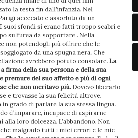
equenza finale di uno di quei film
to la testa fin dall’infanzia. Nel
arigi accecato e assorbito da un
I suoi sfondi si erano fatti troppo scabri e
ppo sulfurea da sopportare . Nella
e non potendogli più offrire che le
 soggiogato da una spugna nera. Che
cellazione avrebbero potuto consolare.
La
 a firma della sua persona e della sua
le premure del suo affetto e più di ogni
cose che non meritavo più.
Dovevo liberarlo
e e trovasse la sua felicità altrove.
n grado di parlare la sua stessa lingua.
ado d’imparare, incapace di aspirarne
i alla loro dolcezza. L’abbandono. Non
he malgrado tutti i miei errori e le mie