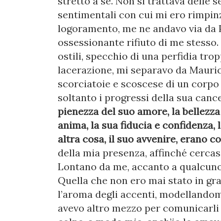
stretto a sé. Non si trattava delle s
sentimentali con cui mi ero rimpinza
logoramento, me ne andavo via da P
ossessionante rifiuto di me stesso. 
ostili, specchio di una perfidia tro
lacerazione, mi separavo da Mauric
scorciatoie e scoscese di un corpo
soltanto i progressi della sua can
pienezza del suo amore, la bellezza
anima, la sua fiducia e confidenza, 
altra cosa, il suo avvenire, erano 
della mia presenza, affinché cercass
Lontano da me, accanto a qualcuno i
Quella che non ero mai stato in gr
l’aroma degli accenti, modellandom
avevo altro mezzo per comunicarli c