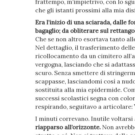
frattempo, m’impietrivo, con lo sg
che gli istanti prossimi alla mia di
Era l’inizio di una sciarada, dalle 
bagaglio; da obliterare sul rettango
Che se non altro esortava tanto alle
Nel dettaglio, il trasferimento dell
ricollocamento da un cimitero all’a
vergogna, lasciando che si adattass
scuro. Senza smettere di stringerme
scappasse, lasciandomi così a nudo 
sostituita alla mia epidermide. Com
successi scolastici segna con color
respirando, seguitavo a articolare:
I minuti correvano. Inutile voltarsi
riapparso all’orizzonte.
Non avrebbe