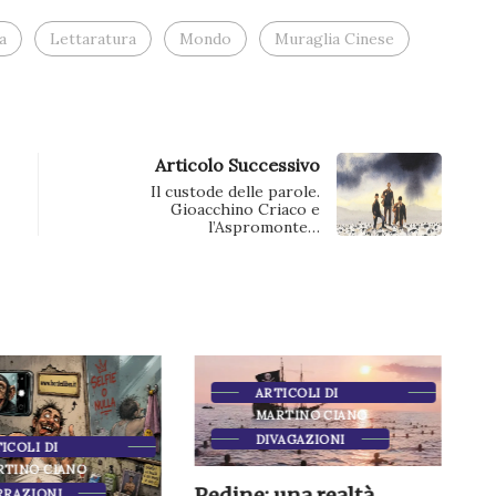
a
Lettaratura
Mondo
Muraglia Cinese
Articolo Successivo
Il custode delle parole.
Gioacchino Criaco e
l’Aspromonte…
ARTICOLI DI
MARTINO CIANO
DIVAGAZIONI
COLLABORAZ
Pedine: una realtà