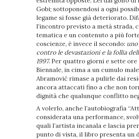
estremità opposte. Lei dal golfo di 
Gobi; sottoponendosi a ogni possibil
legame si fosse già deteriorato. Dif
l’incontro previsto a metà strada, c
tematica e un contenuto a più fort
coscienze, è invece il secondo:
uno 
contro le devastazioni e la follia del
1997
. Per quattro giorni e sette ore
Biennale, in cima a un cumulo male
Abramović rimase a pulirle dai resid
ancora attaccati fino a che non tor
dignità che qualunque conflitto ne
A volerlo, anche l’autobiografia “A
considerata una performance, svolt
quali l’artista incanala e lascia pr
punto di vista, il libro presenta 