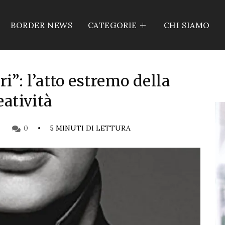
BORDER NEWS
CATEGORIE
CHI SIAMO
i”: l’atto estremo della
eatività
0
5 MINUTI DI LETTURA