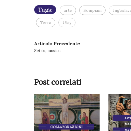
Tags:
arte
Bompiani
Jugoslavi
Terra
Ulay
Articolo Precedente
Sei tu, musica
Post correlati
ARTICOLI DI
MARTINO CIANO
COLLABORAZIONI
NARRAZIONI