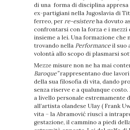
di una forma di disciplina appresa 
ex-partigiani nella Jugoslavia di Ti
ferreo, per
re-esistere
ha dovuto as
confrontarsi con la forza e i mezzi
insieme a lei. Una formazione che n
trovando nella
Performance
il suo 
volontà allo scopo di plasmarsi sot
Mezze misure non ne ha mai conte
Baroque”
rappresentano due lavori
della sua filosofia di vita, dando p
senza riserve e a qualunque costo.
a livello personale estremamente do
all’artista olandese Ulay ( Frank 
vita – la Abramović riuscì a intrap
gestazione, il cammino a piedi dell