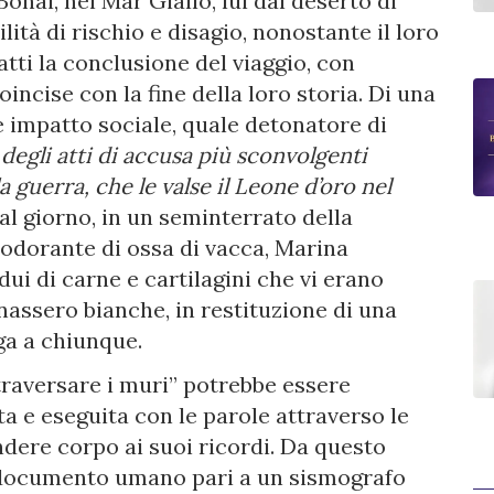
Bohai, nel Mar Giallo, lui dal deserto di
ità di rischio e disagio, nonostante il loro
atti la conclusione del viaggio, con
oincise con la fine della loro storia. Di una
e impatto sociale, quale detonatore di
degli atti di accusa più sconvolgenti
la guerra, che le valse il Leone d’oro nel
 al giorno, in un seminterrato della
odorante di ossa di vacca, Marina
ui di carne e cartilagini che vi erano
nassero bianche, in restituzione di una
ga a chiunque.
ttraversare i muri” potrebbe essere
a e eseguita con le parole attraverso le
endere corpo ai suoi ricordi. Da questo
un documento umano pari a un sismografo