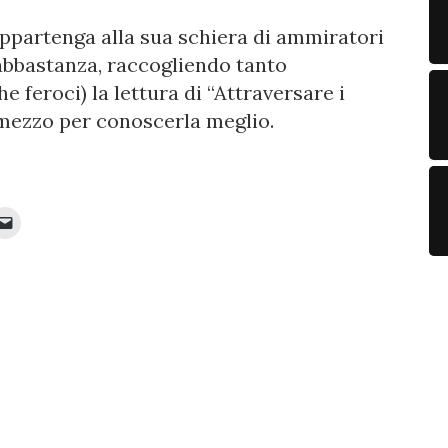
 appartenga alla sua schiera di ammiratori
 abbastanza, raccogliendo tanto
e feroci) la lettura di “Attraversare i
mezzo per conoscerla meglio.
Fai
clic
per
inviare
e
ividere
un
link
it
a
un
e
amico
via
e-
va
mail
stra)
(Si
apre
in
una
nuova
finestra)