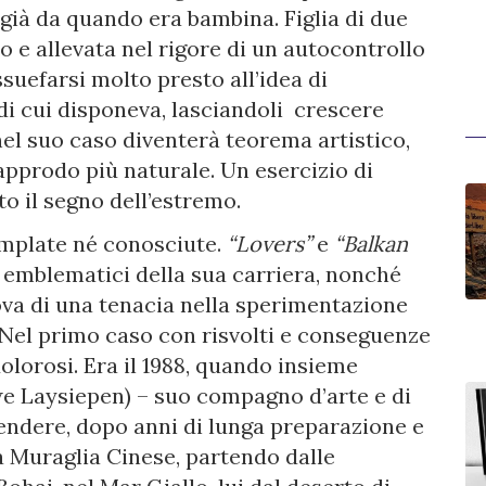
già da quando era bambina. Figlia di due
to e allevata nel rigore di un autocontrollo
suefarsi molto presto all’idea di
 di cui disponeva, lasciandoli crescere
el suo caso diventerà teorema artistico,
approdo più naturale. Un esercizio di
to il segno dell’estremo.
mplate né conosciute.
“Lovers”
e
“Balkan
 emblematici della sua carriera, nonché
rova di una tenacia nella sperimentazione
 Nel primo caso con risvolti e conseguenze
lorosi. Era il 1988, quando insieme
Uwe Laysiepen) – suo compagno d’arte e di
rendere, dopo anni di lunga preparazione e
a Muraglia Cinese, partendo dalle