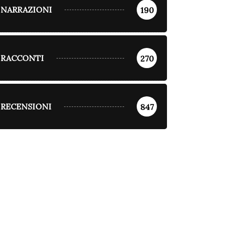
NARRAZIONI
190
RACCONTI
270
RECENSIONI
847